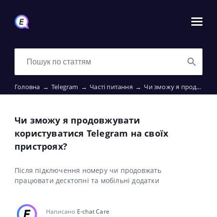
Головна
→
Telegram
→
Часті питання
→
Чи зможу я продовжувати користуватися Telegram на своїх пристроях?
Чи зможу я продовжувати
користуватися Telegram на своїх
пристроях?
Після підключення номеру чи продовжать
працювати десктопні та мобільні додатки
Написано
E-chat Care