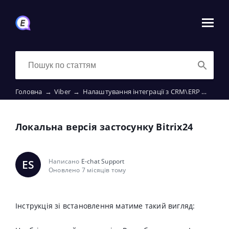
Головна
→
Viber
→
Налаштування інтеграції з CRM\ERP
→
Локал
Локальна версія застосунку Bitrix24
Написано
E-chat Support
ES
Оновлено 7 місяців тому
Інструкція зі встановлення матиме такий вигляд: