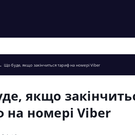
→
Що буде, якщо закінчиться тариф на номері Viber
де, якщо закінчить
 на номері Viber