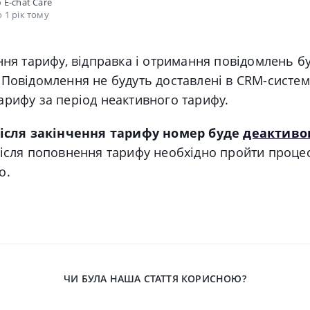
о
E-chat Care
 1 рік тому
ння тарифу, відправка і отримання повідомлень б
Повідомлення не будуть доставлені в CRM-систему
арифу за період неактивного тарифу.
після закінчення тарифу номер буде
деактиво
ісля поповнення тарифу необхідно пройти процес
о.
ЧИ БУЛА НАША СТАТТЯ КОРИСНОЮ?