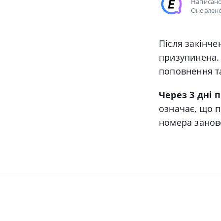
Написан
Оновлено
Після закінче
призупинена. 
поповнення т
Через 3 дні 
означає, що п
номера занов