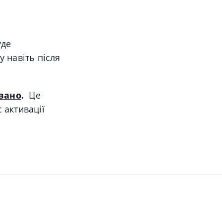
уде
 навіть після
вано
.
Це
 активації