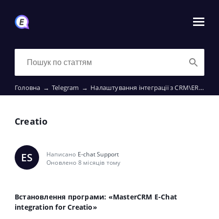
Головна
→
Telegram
→
Налаштування інтеграції з CRM\ERP
→
C
Creatio
Написано
E-chat Support
ES
Оновлено 8 місяців тому
Встановлення програми: «MasterCRM E-Chat
integration for Creatio»