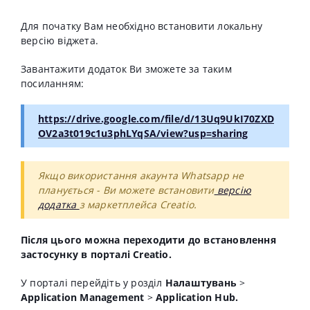
Для початку Вам необхідно встановити локальну
версію віджета.
Завантажити додаток Ви зможете за таким
посиланням:
https://drive.google.com/file/d/13Uq9UkI70ZXD
OV2a3t019c1u3phLYqSA/view?usp=sharing
Якщо використання акаунта Whatsapp не
планується - Ви можете встановити
версію
додатка
з маркетплейса Creatio.
Після цього можна переходити до встановлення
застосунку в порталі Creatio.
У порталі перейдіть у розділ
Налаштувань
>
Application Management
>
Application Hub.