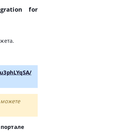
egration
for
жета.
1u3phLYqSA/
 можете
 портале