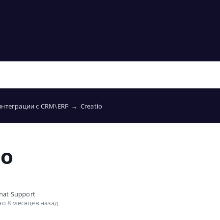
интеграции с CRM\ERP
→
Creatio
io
hat Support
о 8 месяцев назад