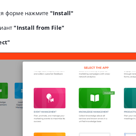
ся форме нажмите
"Install"
риант
"Install from File"
ect"