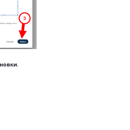
ановки
.