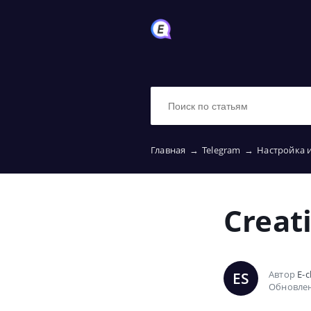
Главная
→
Telegram
→
Настройка 
Creat
Автор
E-c
ES
Обновлен