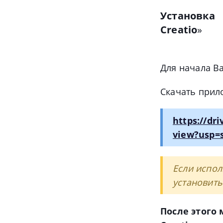
Установка
Creatio
»
Для начала В
Скачать прил
https://dr
view?usp=
Если испол
установит
После этого