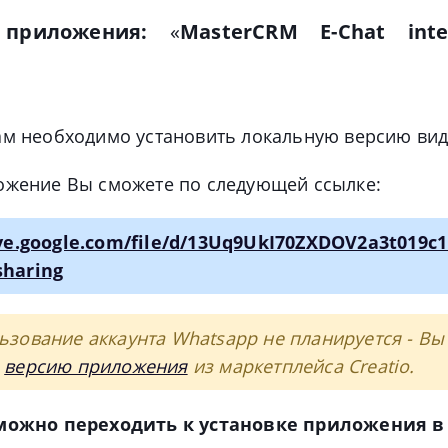
приложения
:
«
MasterCRM E-Chat
int
ам необходимо установить локальную версию вид
ожение Вы сможете по следующей ссылке:
ive.google.com/file/d/13Uq9UkI70ZXDOV2a3t019c
sharing
ьзование аккаунта Whatsapp не планируется - Вы
ь
версию приложения
из маркетплейса Creatio.
 можно переходить к установке приложения в