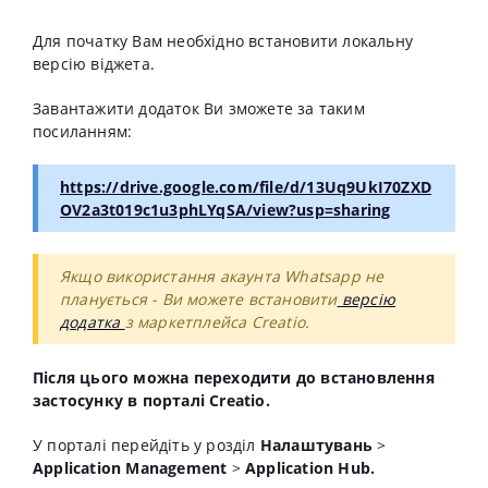
Для початку Вам необхідно встановити локальну
версію віджета.
Завантажити додаток Ви зможете за таким
посиланням:
https://drive.google.com/file/d/13Uq9UkI70ZXD
OV2a3t019c1u3phLYqSA/view?usp=sharing
Якщо використання акаунта Whatsapp не
планується - Ви можете встановити
версію
додатка
з маркетплейса Creatio.
Після цього можна переходити до встановлення
застосунку в порталі Creatio.
У порталі перейдіть у розділ
Налаштувань
>
Application Management
>
Application Hub.