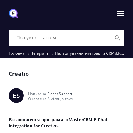
Головна
→
Telegram
→
Налаштування інтеграції з CRM\ERP
→
C
Creatio
Написано
E-chat Support
ES
Оновлено 8 місяців тому
Встановлення програми: «MasterCRM E-Chat
integration for Creatio»