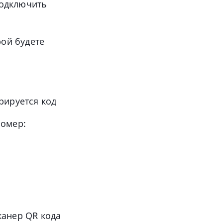
Подключить
ой будете
рируется код
номер:
канер QR кода