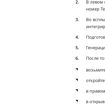
В левом 
номер Te
Во вспл
интегри
Подготов
Генераци
После то
возьмит
откройте
в право
в открыв