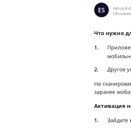
Автор
E-c
ES
Обновлен
Что нужно д
Приложе
мобильно
Другое у
На сканирова
заранее моби
Активация 
Зайдите