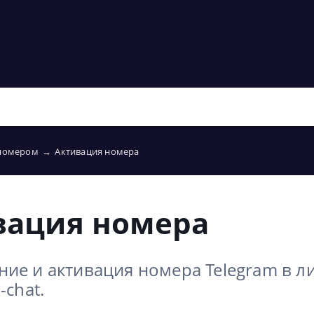
 номером
→
Активация номера
вация номера
ие и активация номера Telegram в 
-chat.