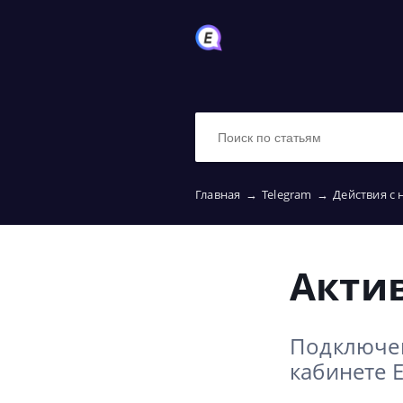
Главная
→
Telegram
→
Действия с
Акти
Подключен
кабинете E