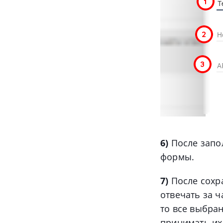
6)
После запол
формы.
7)
После сохра
отвечать за ч
то все выбра
принимать их 