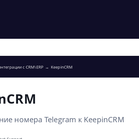
интеграции с CRM\ERP
→
KeepinCRM
inCRM
ие номера Telegram к KeepinCRM