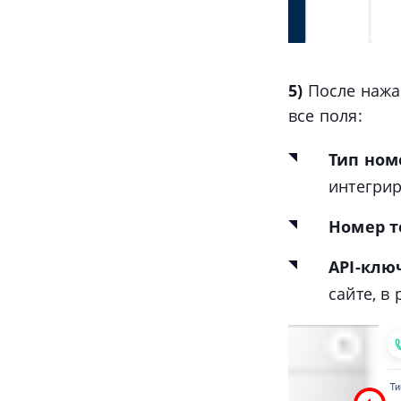
5)
После нажат
все поля:
Тип ном
интегрир
Номер 
API-клю
сайте, в 