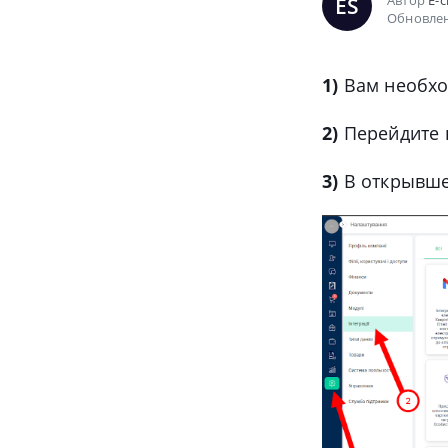
Автор
E-c
ES
Обновлен
1)
Вам необхо
2)
Перейдите в
3)
В открывше