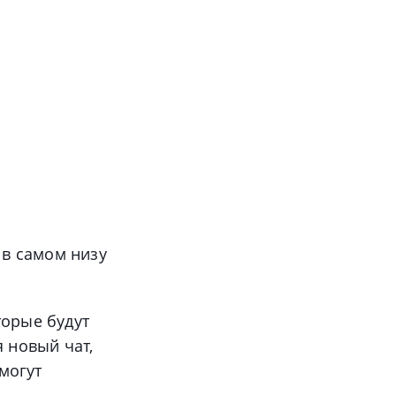
 в самом низу
торые будут
я новый чат,
могут