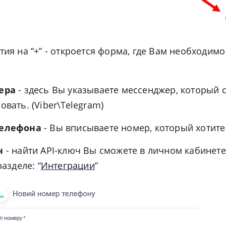
ия на “+” - откроется форма, где Вам необходим
ера
-
здесь Вы указываете мессенджер, который 
овать. (Viber\Telegram)
телефона
-
Вы вписываете номер, который хотите
ч
-
найти API-ключ Вы сможете в личном кабинете 
разделе: “
Интеграции
”