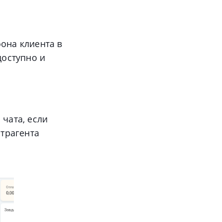
фона клиента в
доступно и
 чата, если
нтрагента