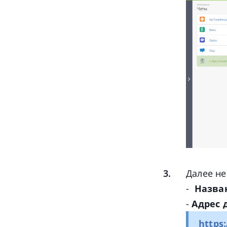
Далее н
-
Назва
-
Адрес 
https