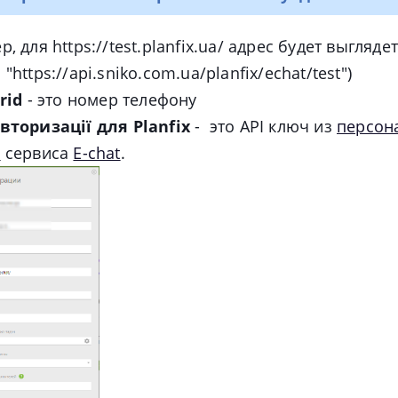
ер
, для https://test.planfix.ua/ адрес будет выгля
"https://api.sniko.com.ua/planfix/echat/test")
erid
- это номер телефону
вторизації для Planfix
- это API ключ из
персон
а
сервиса
E-chat
.