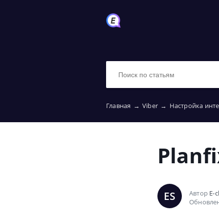
Главная
→
Viber
→
Настройка инт
Planfi
Автор
E-c
ES
Обновлен