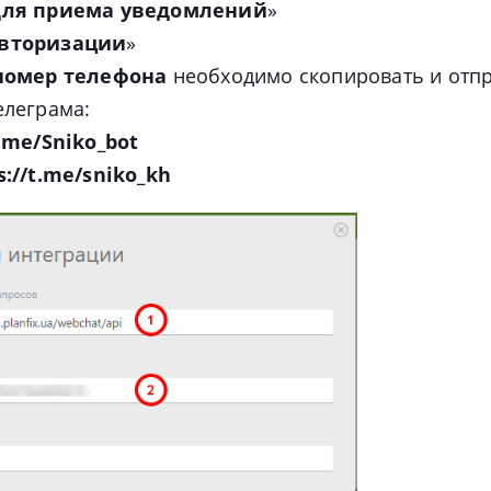
для приема уведомлений
»
вторизации
»
номер телефона
необходимо скопировать и отпр
елеграма:
t.me/Sniko_bot
s://t.me/sniko_kh