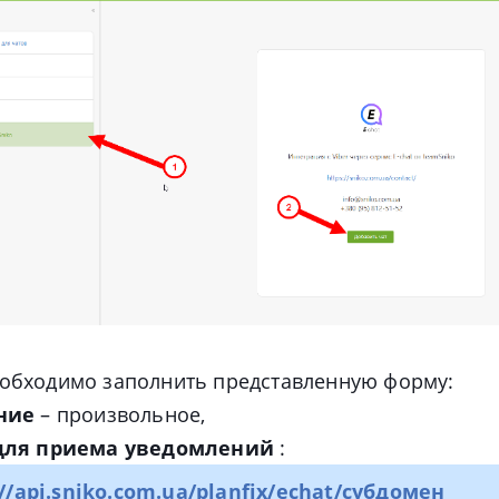
еобходимо заполнить представленную форму:
ние
– произвольное,
для приема уведомлений
:
://api.sniko.com.ua/planfix/echat/субдомен