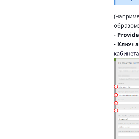
(
наприм
образом: 
-
Provid
-
Ключ а
кабинет