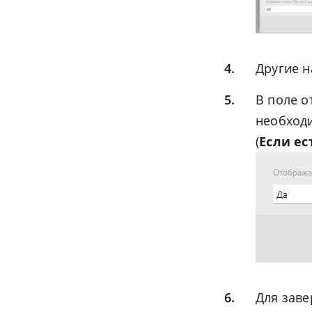
Другие 
В поле о
необходи
(
Если е
Для заве