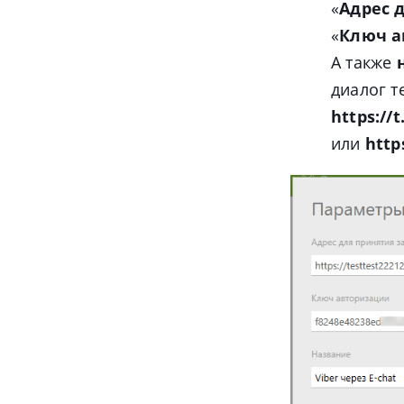
«
Адрес 
«
Ключ а
А также
диалог
т
https://
или
http