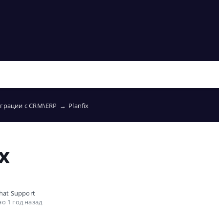
еграции с CRM\ERP
→
Planfix
x
hat Support
о 1 год назад