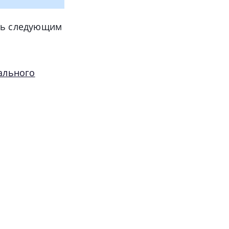
деть следующим
ального