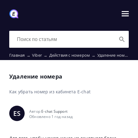
Главная
→
Viber
→
Действия с номером
→
Удаление номера
Удаление номера
Как убрать номер из кабинета E-chat
Автор
E-chat Support
ES
Обновлено 1 год назад