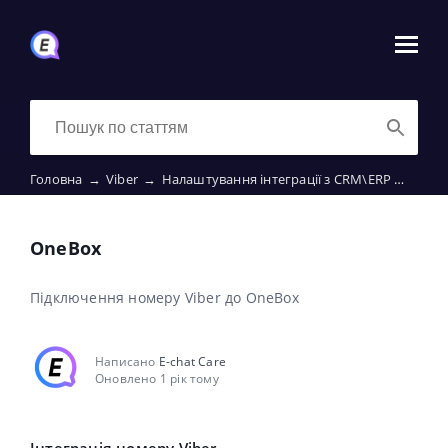
Головна
→
Viber
→
Налаштування інтеграції з CRM\ERP
→
OneB
OneBox
Підключення номеру Viber до OneBox
Написано
E-chat Care
Оновлено 1 рік тому