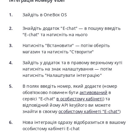
Інтеграція номеру Viber
Зайдіть в OneBox OS
Знайдіть додаток "E-chat" — в пошуку введіть
"E-chat" та натисніть на нього
Натисніть "Встановити" — потім оберіть
магазин та натисніть "Створити"
Зайдіть у додаток та в правому верхньому куті
натисніть на знак налаштування — потім
натисніть "Налаштувати інтеграцію"
В полях введіть номер, який додаєте (номер
обов'язково повинен бути
активований
в
сервісі "E-chat"
в особистому кабінеті
) та
відповідний йому API key(його ви можете
знайти в своєму
особистому кабінеті "E-chat"
)
Нова інтеграція одразу відобразиться в вашому
особистому кабінеті E-chat