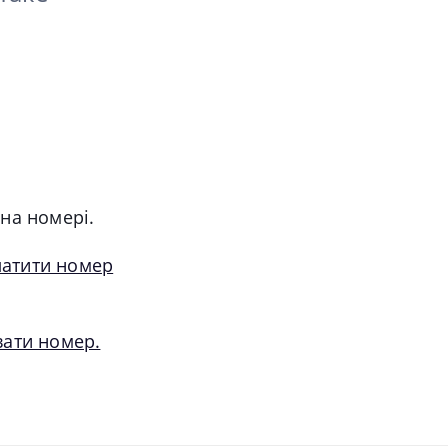
 на номері.
латити номер
вати номер.