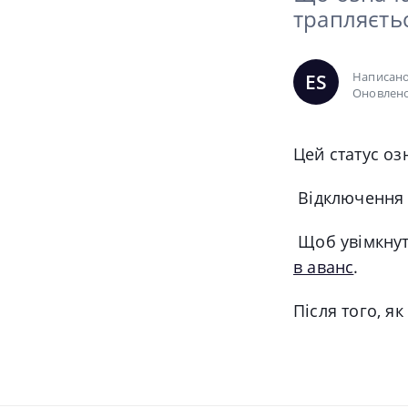
трапляєть
Написан
ES
Оновлено
Цей статус оз
Відключення в
Щоб увімкнут
в аванс
.
Після того, я