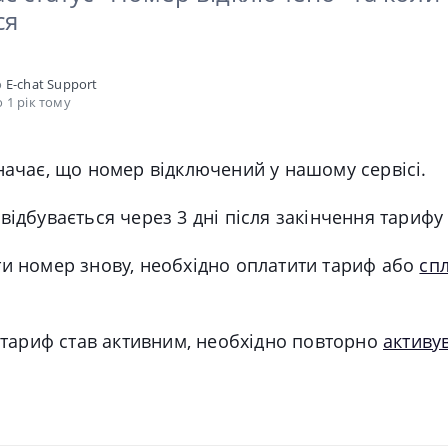
ся
о
E-chat Support
 1 рік тому
начає, що номер відключений у нашому сервісі.
ідбувається через 3 дні після закінчення тарифу
и номер знову, необхідно оплатити тариф або
сп
к тариф став активним, необхідно повторно
активу