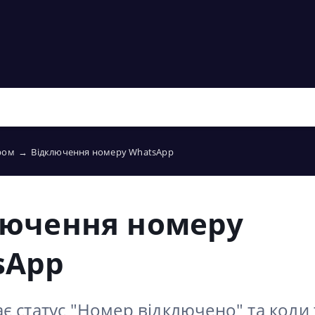
ером
→
Відключення номеру WhatsApp
лючення номеру
sApp
є статус "Номер відключено" та коли 