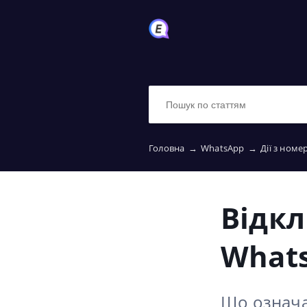
Головна
→
WhatsApp
→
Дії з ном
Відк
What
Що означа