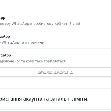
App
омеру WhatsApp в особистому кабінеті E-chat
tsApp
у WhatsApp та її причини
tsApp
ідключено" та коли таке трапляється
ПЕРЕГЛЯНУТИ ВСІ СТАТТІ (4)
ристання акаунта та загальні ліміти.