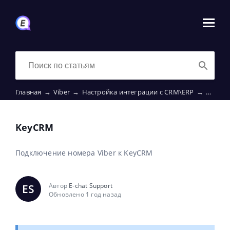
Главная
→
Viber
→
Настройка интеграции с CRM\ERP
→
KeyCR
KeyCRM
Подключение номера Viber к KeyCRM
Автор
E-chat Support
ES
Обновлено 1 год назад