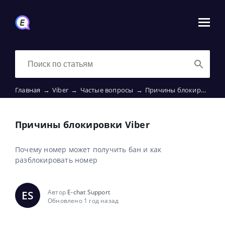
Главная
→
Viber
→
Частые вопросы
→
Причины блокировки Viber
Причины блокировки Viber
Почему номер может получить бан и как
разблокировать номер
Автор
E-chat Support
ES
Обновлено 1 год назад