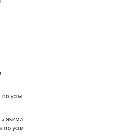
I
м
 по усім
;
, з якими
в по усім