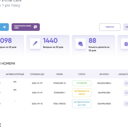
о
E-chat Care
 1 рік тому
: