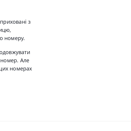
 приховані з
ицю,
о номеру.
родовжувати
 номер. Але
 цих номерах