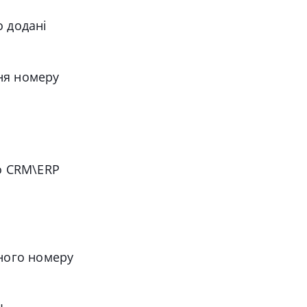
о додані
ння номеру
до CRM\ERP
ного номеру