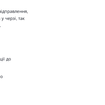
 відправлення,
у черзі, так
.
ії до
но