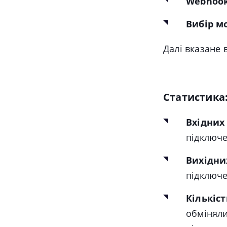
Webhoo
Вибір м
Далі вказане 
Статистика
Вхідних 
підключе
Вихідних
підключе
Кількіст
обміняли