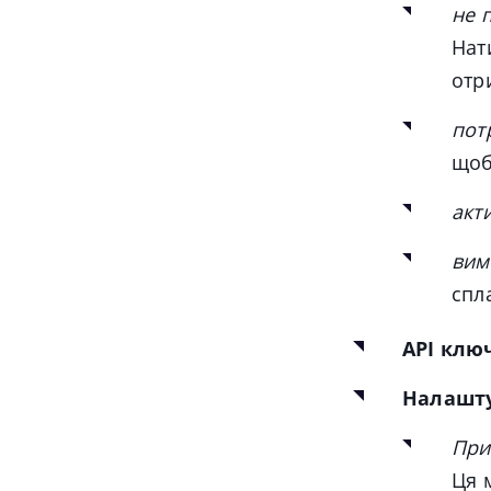
не 
Нат
отр
пот
щоб
акт
вим
спл
АРІ клю
Налашт
При
Ця 