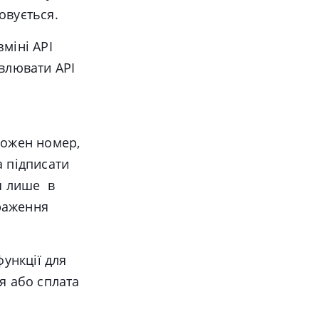
овується.
міні API
овлювати API
кожен номер,
а підписати
ся лише в
браження
ункції для
я або сплата