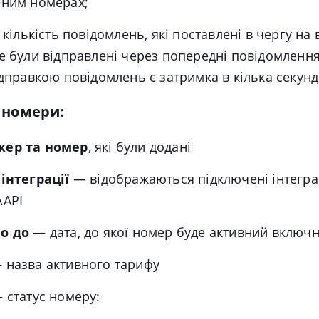
еним номерах;
- кількість повідомлень, які поставлені в чергу на
е були відправлені через попередні повідомлення 
ідправкою повідомлень є затримка в кілька секунд
 номери:
ер та номер
, які були додані
інтеграції
— відображаються підключені інтеграц
\API
о до
— дата, до якої номер буде активний включ
 назва активного тарифу
 статус номеру: