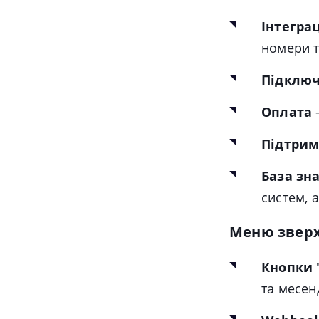
Інтеграц
номери 
Підклю
Оплата
Підтрим
База зн
систем, 
Меню зверх
Кнопки 
та месен