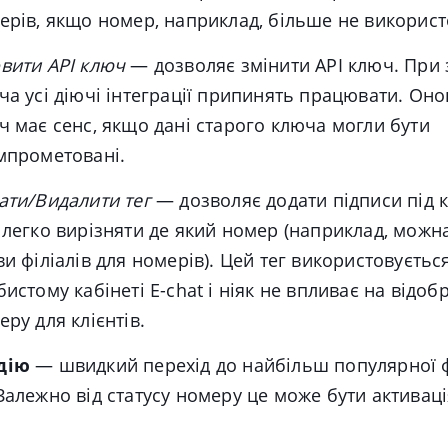
ерів, якщо номер, наприклад, більше не використ
вити API ключ
—
дозволяє змінити API ключ. При з
ча усі діючі інтеграції припинять працювати. Он
ч має сенс, якщо дані старого ключа могли бути
мпрометовані.
ати/Видалити тег
—
дозволяє додати підписи під 
 легко вирізняти де який номер (наприклад, можн
ви філіалів для номерів). Цей тег використовуєть
бистому кабінеті E-chat і ніяк не впливає на відо
еру для клієнтів.
 дію
— швидкий перехід до найбільш популярної ф
Залежно від статусу номеру це може бути активаці