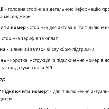
ії
-
головна сторінка з детальною інформацію пр
та месенджери
чити номер
-
сторінка для активації та підключе
-
сторінка тарифів та оплат
ка
-
швидкий зв'язок зі службою підтримки
ань
-
коротка інструкція із підключення номерів 
а також документація API
у:
"Підключити номер"
-
для підключення актуаль
джеру