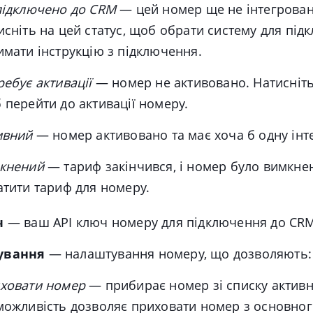
підключено до CRM
— цей номер ще не інтегрован
исніть на цей статус, щоб обрати систему для під
имати інструкцію з підключення.
ребує активації
— номер не активовано. Натисніть
 перейти до активації номеру.
ивний
— номер активовано та має хоча б одну інт
кнений
— тариф закінчився, і номер було вимкне
атити тариф для номеру.
ч
— ваш АРІ ключ номеру для підключення до CRM
ування
— налаштування номеру, що дозволяють:
ховати номер
—
прибирає номер зі списку активн
можливість дозволяє приховати номер з основног