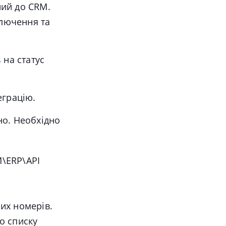
ий до CRM.
ключення та
 на статус
еграцію.
но. Необхідно
\ERP\API
их номерів.
о списку