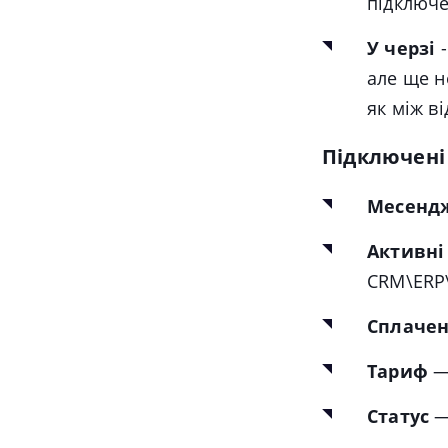
підключ
У черзі
але ще н
як між в
Підключені
Месендж
Активні 
CRM\ERP
Сплачен
Тариф
—
Статус
—