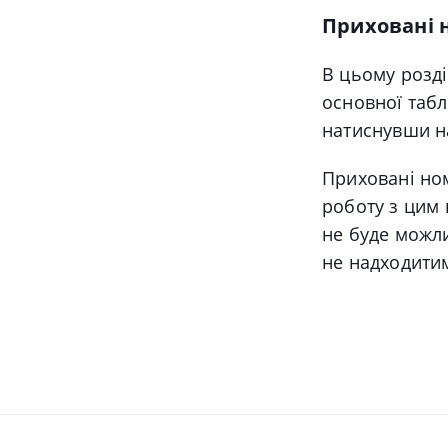
Приховані 
В цьому розді
основної таб
натиснувши н
Приховані но
роботу з цим 
не буде можли
не надходити