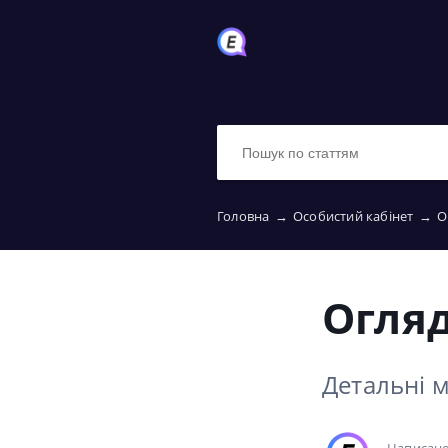
Головна
→
Особистий кабінет
→
О
Огляд
Детальні м