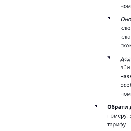
ном
Оно
клю
клю
ско
Дод
аби
наз
осо
ном
Обрати
номеру. 
тарифу.